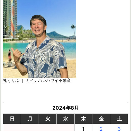
礼くりふ ｜ カイナハレハワイ不動産
2024年8月
日
月
火
水
木
金
土
1
2
3