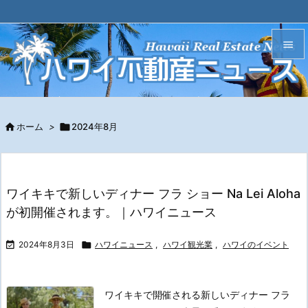


メニュ
ハワイ不動産やハワイに関するニュースやブログです。

サイド

ホーム
>

2024年8月

前へ

ワイキキで新しいディナー フラ ショー Na Lei Aloha
次へ
が初開催されます。｜ハワイニュース

検索

2024年8月3日

ハワイニュース
,
ハワイ観光業
,
ハワイのイベント
ワイキキで開催される新しいディナー フラ