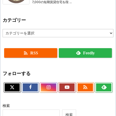
7,000の短期賃貸住宅を段 ...
カテゴリー
カ
テ
ゴ
リ
ー

RSS
Feedly
フォローする

検索
検索