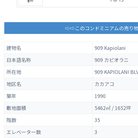
Prev
⇨⇨このコンドミニアムの売り
建物名
909 Kapiolani
日本語名称
909 カピオラニ
所在地
909 KAPIOLANI B
地区名
カカアコ
築年
1990
敷地面積
5462㎡ / 1652坪
階数
35
エレベーター数
3