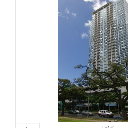
1
of
15