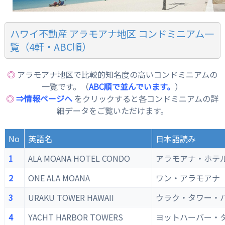
ハワイ不動産 アラモアナ地区 コンドミニアム一
覧（4軒・ABC順）
◎
アラモアナ地区で比較的知名度の高いコンドミニアムの
一覧です。（
ABC順で並んでいます。
）
◎
⇒情報ページへ
をクリックすると各コンドミニアムの詳
細データをご覧いただけます。
No
英語名
日本語読み
1
ALA MOANA HOTEL CONDO
アラモアナ・ホテ
2
ONE ALA MOANA
ワン・アラモアナ
3
URAKU TOWER HAWAII
ウラク・タワー・
4
YACHT HARBOR TOWERS
ヨットハーバー・