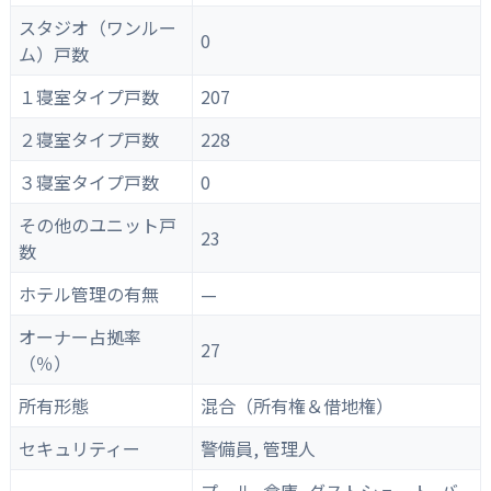
スタジオ（ワンルー
0
ム）戸数
１寝室タイプ戸数
207
２寝室タイプ戸数
228
３寝室タイプ戸数
0
その他のユニット戸
23
数
ホテル管理の有無
—
オーナー占拠率
27
（％）
所有形態
混合（所有権＆借地権）
セキュリティー
警備員, 管理人
プール, 倉庫, ダストシュート, バ