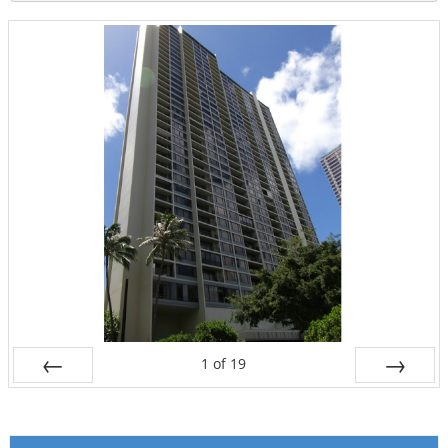
1
of
19
Prev
Next