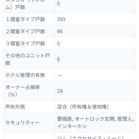
0
ム）戸数
１寝室タイプ戸数
393
２寝室タイプ戸数
66
３寝室タイプ戸数
0
その他のユニット戸
0
数
ホテル管理の有無
—
オーナー占拠率
24
（％）
所有形態
混合（所有権＆借地権）
警備員, オートロック玄関, 管理人,
セキュリティー
インターホン
ジム（エクセサイズ・ルーム）,