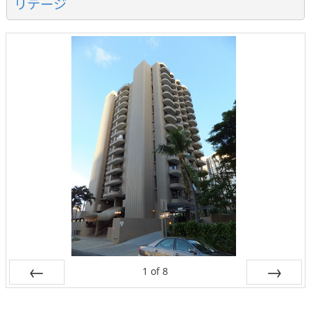
リテージ
1
of
8
Prev
Next