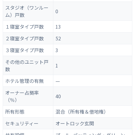
スタジオ（ワンルー
0
ム）戸数
１寝室タイプ戸数
13
２寝室タイプ戸数
52
３寝室タイプ戸数
3
その他のユニット戸
1
数
ホテル管理の有無
—
オーナー占拠率
40
（％）
所有形態
混合（所有権＆借地権）
セキュリティー
オートロック玄関
共有設備
プール, パッティング・グリーン