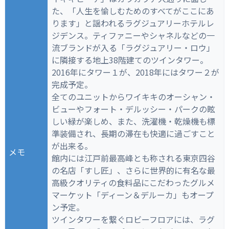
た、「人生を愉しむためのすべてがここにあ
ります」と謡われるラグジュアリーホテルレ
ジデンス。ティファニーやシャネルなどの一
流ブランドが入る「ラグジュアリー・ロウ」
に隣接する地上38階建てのツインタワー。
2016年にタワー１が、2018年にはタワー２が
完成予定。
全てのユニットからワイキキのオーシャン・
ビューやフォート・デルッシー・パークの眩
しい緑が楽しめ、また、洗濯機・乾燥機も標
準装備され、長期の滞在も快適に過ごすこと
が出来る。
メモ
館内には江戸前最高峰とも称される東京四谷
の名店「すし匠」、さらに世界的に有名な最
高級クオリティの食料品にこだわったグルメ
マーケット「ディーン＆デルーカ」もオープ
ン予定。
ツインタワーを繋ぐロビーフロアには、ラグ