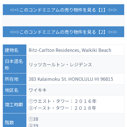
⇨⇨このコンドミニアムの売り物件を見る【1】⇦⇦
⇨⇨このコンドミニアムの売り物件を見る【2】⇦⇦
建物名
Ritz-Carlton Residences, Waikiki Beach
日本語名
リッツカールトン・レジデンス
称
所在地
383 Kalaimoku St. HONOLULU HI 96815
地区名
ワイキキ
①ウエスト・タワー：２０１６年
竣工時期
②イースト・タワー：２０１８年
①38
階数
②39