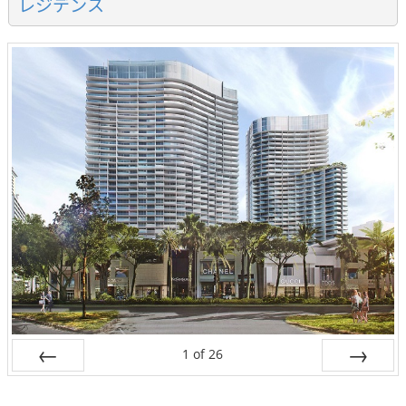
レジデンス
1
of
26
Prev
Next