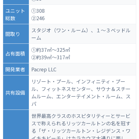
ユニット
①308
総数
②246
スタジオ（ワン・ルーム）、１～３ベッドル
間取り
ーム
①約37㎡～325㎡
占有面積
②約39㎡～317㎡
開発業者
Pacrep LLC
リゾート・プール、インフィニティ・プー
ル、フィットネスセンター、サウナ＆スチー
共有設備
ムルーム、エンターテイメント・ルーム、ス
パ
世界最高クラスのホスピタリティーとサービ
スで称えられるリッツカールトンの名を冠す
る「ザ・リッツカールトン・レジデンス・ワ
イキキビーチ」はカラカウア大通りに面し