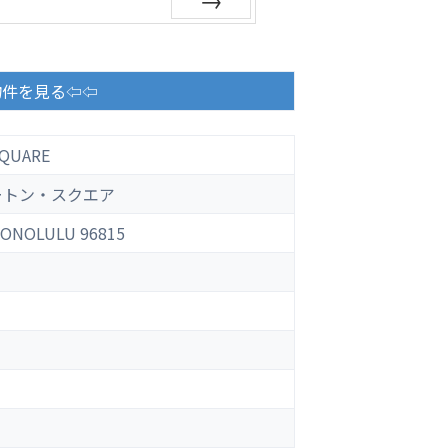
Next
物件を見る⇦⇦
SQUARE
ートン・スクエア
HONOLULU 96815