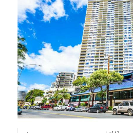
1
of
17