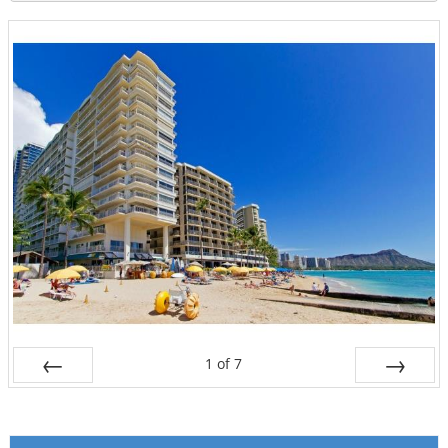
1
of
7
Prev
Next